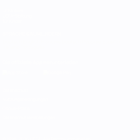
UEFA.com
UEFA-Stiftung
für Kinder
SPRACHE &AUML;NDERN
Deutsch
English
Français
Deutsch
Русский
Español
Italiano
Português
Die offizielle App herunterladen
Datenschutz
Nutzungsbedingungen
Cookie-Politik
Datenschutzeinstellungen
© 1998-2026 UEFA. Alle Rechte vorbehalten