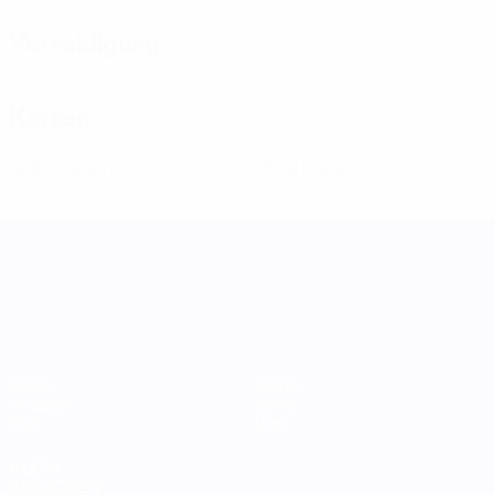
Verteidigung
Karten
2
0
Gelbe Karten
Rote Karten
UEFA Women's Nations League
Spiele
Teams
Gruppen
News
Stat.
Über
AUCH
BESUCHEN