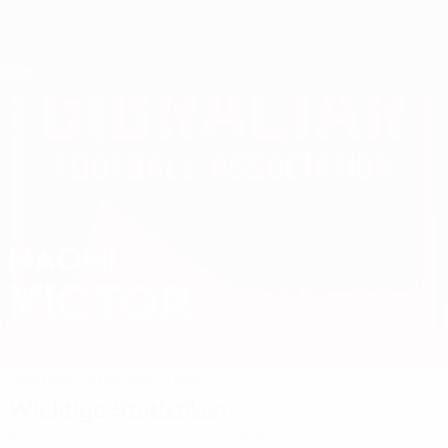
Direkt
zum
Hauptinhalt
Nations League &amp; Women's EURO
Erhalten
Live-Ergebnisse &amp; Statistiken
UEFA Women's Nations League
NAOMI
Naomi Victor Stat. 2027
VICTOR
Gibraltar
Gibraltar
Überblick
Statistiken
Spiele
Wichtige Statistiken
6
464