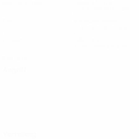
Absolvierte Spiele
Gespielte Minuten
77,34 im Schnitt pro Spiel
0
5
Tore
Abschlüsse gesamt
0,84 im Schnitt pro Spiel
0
1
Vorlagen
Gelbe Karten
0,17 im Schnitt pro Spiel
0
Rote Karten
Angriff
Verteilung