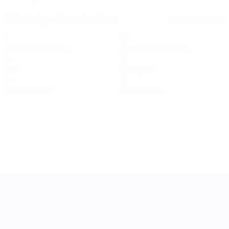
Wichtige Statistiken
Alle Statistiken
1
12
Absolvierte Spiele
Gespielte Minuten
0
0
Tore
Vorlagen
0
0
Gelbe Karten
Rote Karten
UEFA Women's Nations League