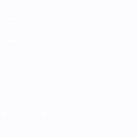
Spiele
Teams
Gruppen
News
Stat.
Über
AUCH
BESUCHEN
UEFA.com
UEFA-Stiftung
für Kinder
SPRACHE &AUML;NDERN
Deutsch
English
Français
Deutsch
Русский
Español
Italiano
Português
Die offizielle App herunterladen
Datenschutz