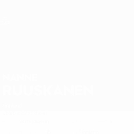
Direkt
zum
Hauptinhalt
Nations League &amp; Women's EURO
Erhalten
Live-Ergebnisse &amp; Statistiken
UEFA Women's Nations League
NANNE
Nanne Ruuskanen Stat. 2027
RUUSKANEN
Finnland
Überblick
Statistiken
Verteidigerin
4
POSITION
KLUB-RÜCKENNUMMER
15
Finnland
NATIONALTEAM-NUMMER
LAND