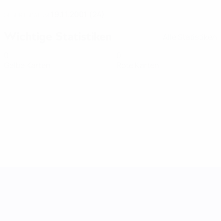
19.11.2001 (24)
GEBURTSDATUM
Wichtige Statistiken
Alle Statistiken
0
0
Gelbe Karten
Rote Karten
UEFA Women's Nations League