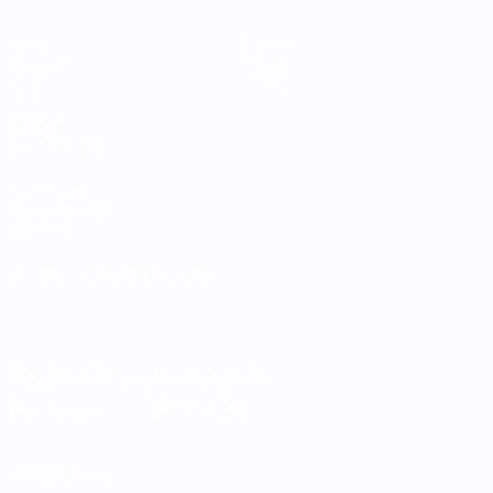
Spiele
Teams
Gruppen
News
Stat.
Über
AUCH
BESUCHEN
UEFA.com
UEFA-Stiftung
für Kinder
SPRACHE &AUML;NDERN
Deutsch
English
Français
Deutsch
Русский
Español
Italiano
Português
Die offizielle App herunterladen
Datenschutz