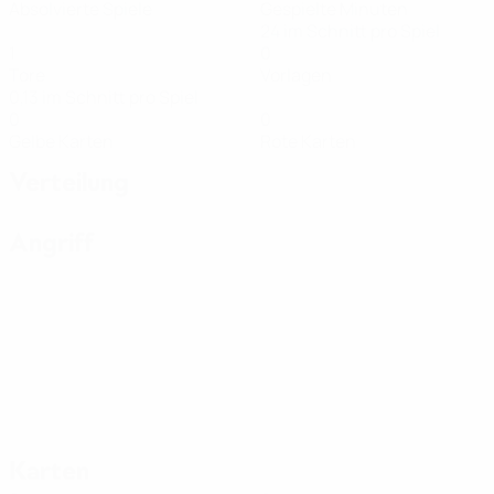
Absolvierte Spiele
Gespielte Minuten
24 im Schnitt pro Spiel
1
0
Tore
Vorlagen
0,13 im Schnitt pro Spiel
0
0
Gelbe Karten
Rote Karten
Verteilung
Angriff
Karten