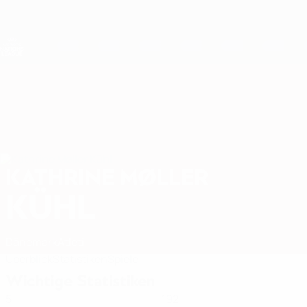
Direkt
zum
Hauptinhalt
Nations League &amp; Women's EURO
Erhalten
Live-Ergebnisse &amp; Statistiken
UEFA Women's Nations League
KATHRINE MØLLER
Kathrine Møller Kühl Stat. 2027
KÜHL
Dänemark
Atleti
Überblick
Statistiken
Spiele
Wichtige Statistiken
5
192