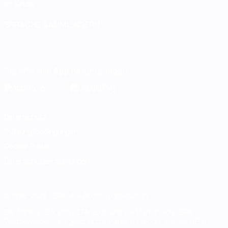
für Kinder
SPRACHE &AUML;NDERN
Deutsch
English
Français
Deutsch
Русский
Español
Italiano
Português
Die offizielle App herunterladen
Datenschutz
Nutzungsbedingungen
Cookie-Politik
Datenschutzeinstellungen
© 1998-2026 UEFA. Alle Rechte vorbehalten
Der Name UEFA, das UEFA-Logo und alle Marken von UEFA-
Wettbewerben sind geschützte Marken und/oder von der UEFA