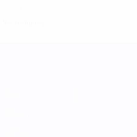
0
0
Gelbe Karten
Rote Karten
Verteidigung
UEFA Women's Nations League
Spiele
Teams
Gruppen
News
Stat.
Über
AUCH
BESUCHEN
UEFA.com
UEFA-Stiftung