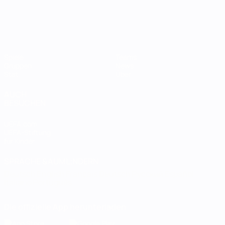
Spiele
Teams
Gruppen
News
Stat.
Über
AUCH
BESUCHEN
UEFA.com
UEFA-Stiftung
für Kinder
SPRACHE &AUML;NDERN
Deutsch
English
Français
Deutsch
Русский
Español
Italiano
Português
Die offizielle App herunterladen