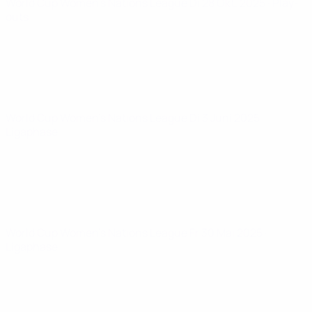
World Cup Women's Nations League
Di 28 Okt. 2025
· Play-
outs
World Cup Women's Nations League
Di 3 Juni 2025
·
Ligaphase
World Cup Women's Nations League
Fr 30 Mai 2025
·
Ligaphase