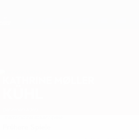
Direkt
zum
Hauptinhalt
Nations League &amp; Women's EURO
Erhalten
Live-Ergebnisse &amp; Statistiken
UEFA Women's Nations League
KATHRINE MØLLER
Kathrine Møller Kühl Stat. 2027
KÜHL
Dänemark
Atleti
Überblick
Statistiken
Spiele
Frühere Spiele