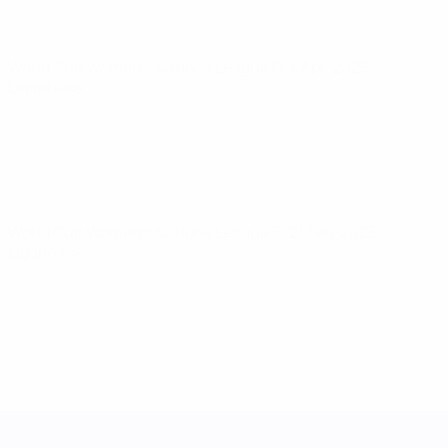
World Cup Women's Nations League
Fr 4 Apr. 2025
·
Ligaphase
World Cup Women's Nations League
Fr 21 Feb. 2025
·
Ligaphase
UEFA Women's Nations League