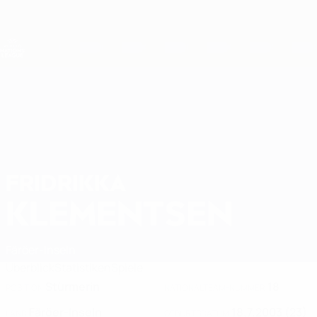
Direkt
zum
Hauptinhalt
Nations League &amp; Women's EURO
Erhalten
Live-Ergebnisse &amp; Statistiken
UEFA Women's Nations League
FRIDRIKKA
Fridrikka Klementsen Stat. 2027
KLEMENTSEN
Färöer-Inseln
Überblick
Statistiken
Spiele
Stürmerin
18
POSITION
NATIONALTEAM-NUMMER
Färöer-Inseln
18.7.2003 (23)
LAND
GEBURTSDATUM