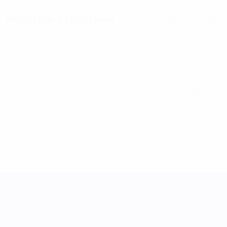
Wichtige Statistiken
Alle Statistiken
6
268
Absolvierte Spiele
Gespielte Minuten
44,67 im Schnitt pro Spiel
0
5
Tore
Abschlüsse gesamt
0,84 im Schnitt pro Spiel
0
0
Vorlagen
Gelbe Karten
0
Rote Karten
UEFA Women's Nations League