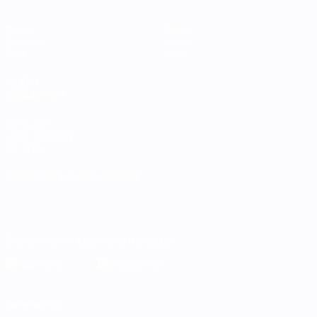
Spiele
Teams
Gruppen
News
Stat.
Über
AUCH
BESUCHEN
UEFA.com
UEFA-Stiftung
für Kinder
SPRACHE &AUML;NDERN
Deutsch
English
Français
Deutsch
Русский
Español
Italiano
Português
Die offizielle App herunterladen
Datenschutz