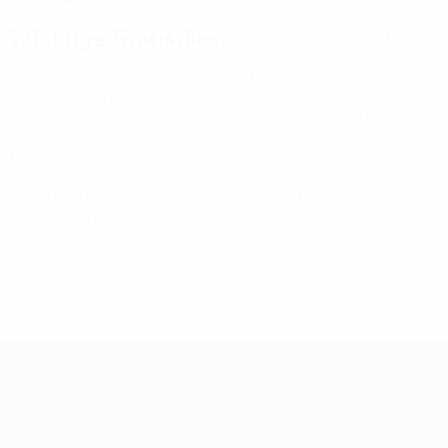
Wichtige Statistiken
Alle Statistiken
6
394
Absolvierte Spiele
Gespielte Minuten
65,67 im Schnitt pro Spiel
0
0
Tore
Vorlagen
1
0
Gelbe Karten
Rote Karten
0,17 im Schnitt pro Spiel
UEFA Women's Nations League