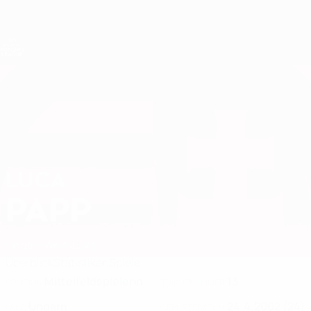
Direkt
zum
Hauptinhalt
Nations League &amp; Women's EURO
Erhalten
Live-Ergebnisse &amp; Statistiken
UEFA Women's Nations League
LUCA
Luca Papp Stat. 2027
PAPP
Ungarn
Wolfsburg
Überblick
Statistiken
Spiele
Mittelfeldspielerin
13
POSITION
TRIKOTNUMMER
Ungarn
24.4.2002 (24)
LAND
GEBURTSDATUM