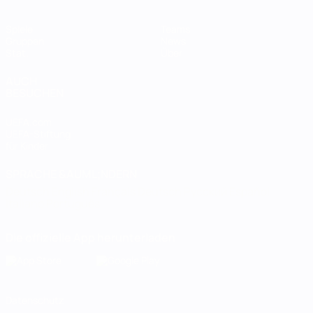
Spiele
Teams
Gruppen
News
Stat.
Über
AUCH
BESUCHEN
UEFA.com
UEFA-Stiftung
für Kinder
SPRACHE &AUML;NDERN
Deutsch
English
Français
Deutsch
Русский
Español
Italiano
Português
Die offizielle App herunterladen
Datenschutz