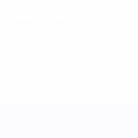
25.2.1999 (27)
GEBURTSDATUM
Wichtige Statistiken
Alle Statistiken
4
185
Absolvierte Spiele
Gespielte Minuten
37 im Schnitt pro Spiel
0
0
Tore
Vorlagen
0
0
Gelbe Karten
Rote Karten
UEFA Women's Nations League