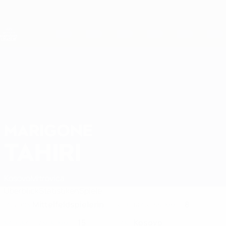
Direkt
zum
Hauptinhalt
Nations League &amp; Women's EURO
Erhalten
Live-Ergebnisse &amp; Statistiken
UEFA Women's Nations League
MARIGONE
Marigone Tahiri Stat. 2027
TAHIRI
Kosovo
Mitrovica
Überblick
Statistiken
Spiele
Mittelfeldspielerin
8
POSITION
KLUB-RÜCKENNUMMER
15
Kosovo
NATIONALTEAM-NUMMER
LAND