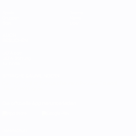
Spiele
Teams
Gruppen
News
Stat.
Über
AUCH
BESUCHEN
UEFA.com
UEFA-Stiftung
für Kinder
SPRACHE &AUML;NDERN
Deutsch
English
Français
Deutsch
Русский
Español
Italiano
Português
Die offizielle App herunterladen
Datenschutz