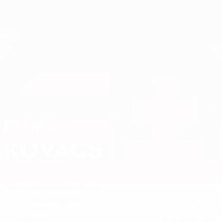
Direkt
zum
Hauptinhalt
Nations League &amp; Women's EURO
Erhalten
Live-Ergebnisse &amp; Statistiken
UEFA Women's Nations League
LAURA
Laura Kovács Stat. 2027
KOVÁCS
Ungarn
Überblick
Statistiken
Spiele
Verteidigerin
18
POSITION
NATIONALTEAM-NUMMER
Ungarn
15.6.2000 (26)
LAND
GEBURTSDATUM