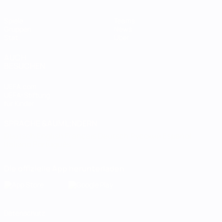
Spiele
Teams
Gruppen
News
Stat.
Über
AUCH
BESUCHEN
UEFA.com
UEFA-Stiftung
für Kinder
SPRACHE &AUML;NDERN
Deutsch
English
Français
Deutsch
Русский
Español
Italiano
Português
Die offizielle App herunterladen
Datenschutz