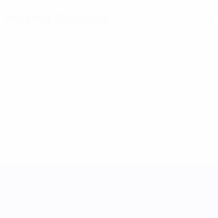
Wichtige Statistiken
Alle Statistiken
3
270
Absolvierte Spiele
Gespielte Minuten
67,5 im Schnitt pro Spiel
0
0
Tore
Gelbe Karten
0
Rote Karten
UEFA Women's Nations League