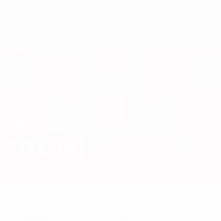
Direkt
zum
Hauptinhalt
Nations League &amp; Women's EURO
Erhalten
Live-Ergebnisse &amp; Statistiken
UEFA Women's Nations League
HELENA
Helena Spajić Stat. 2027
SPAJIĆ
Kroatien
Überblick
Statistiken
Spiele
Mittelfeldspielerin
13
POSITION
NATIONALTEAM-NUMMER
Kroatien
LAND
GEBURTSDATUM