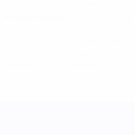
08.2.2000 (26)
Wichtige Statistiken
Alle Statistiken
2
176
Absolvierte Spiele
Gespielte Minuten
44 im Schnitt pro Spiel
0
0
Tore
Vorlagen
0
0
Gelbe Karten
Rote Karten
UEFA Women's Nations League