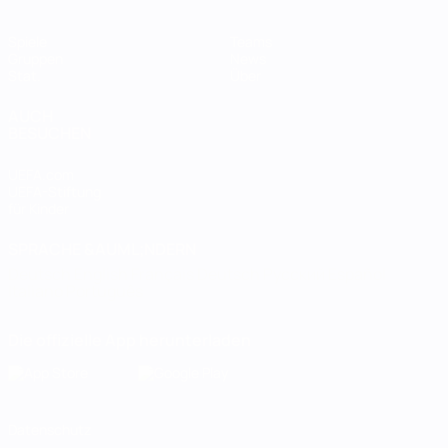
Spiele
Teams
Gruppen
News
Stat.
Über
AUCH
BESUCHEN
UEFA.com
UEFA-Stiftung
für Kinder
SPRACHE &AUML;NDERN
Deutsch
English
Français
Deutsch
Русский
Español
Italiano
Português
Die offizielle App herunterladen
Datenschutz