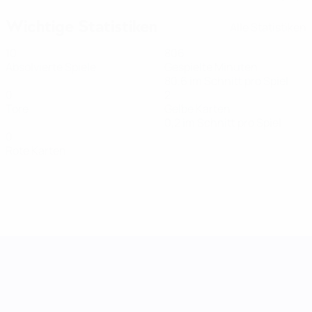
Wichtige Statistiken
Alle Statistiken
10
806
Absolvierte Spiele
Gespielte Minuten
80,6 im Schnitt pro Spiel
0
2
Tore
Gelbe Karten
0,2 im Schnitt pro Spiel
0
Rote Karten
UEFA Women's Nations League