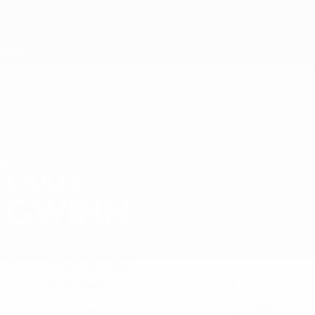
Direkt
zum
Hauptinhalt
Nations League &amp; Women's EURO
Erhalten
Live-Ergebnisse &amp; Statistiken
UEFA Women's Nations League
GIULIA
Giulia Gwinn Stat. 2027
GWINN
Deutschland
Bayern
Überblick
Statistiken
Spiele
Verteidigerin
7
POSITION
TRIKOTNUMMER
Deutschland
02.7.1999 (27)
LAND
GEBURTSDATUM