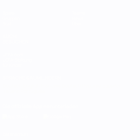
Spiele
Teams
Gruppen
News
Stat.
Über
AUCH
BESUCHEN
UEFA.com
UEFA-Stiftung
für Kinder
SPRACHE &AUML;NDERN
Deutsch
English
Français
Deutsch
Русский
Español
Italiano
Português
Die offizielle App herunterladen
Datenschutz