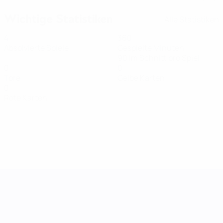
Wichtige Statistiken
Alle Statistiken
4
360
Absolvierte Spiele
Gespielte Minuten
90 im Schnitt pro Spiel
0
0
Tore
Gelbe Karten
0
Rote Karten
UEFA Women's Nations League