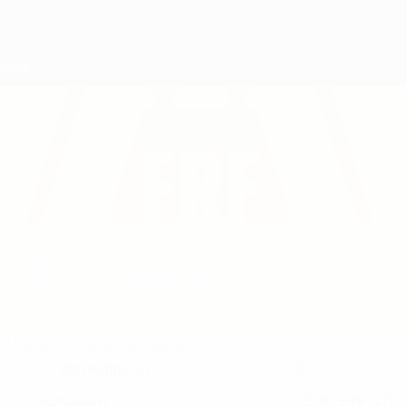
Direkt
zum
Hauptinhalt
Nations League &amp; Women's EURO
Erhalten
Live-Ergebnisse &amp; Statistiken
UEFA Women's Nations League
TEODORA
Teodora Nicoară Stat. 2027
NICOARĂ
Rumänien
Überblick
Statistiken
Spiele
Verteidigerin
5
POSITION
TRIKOTNUMMER
Rumänien
03.8.1999 (27)
LAND
GEBURTSDATUM