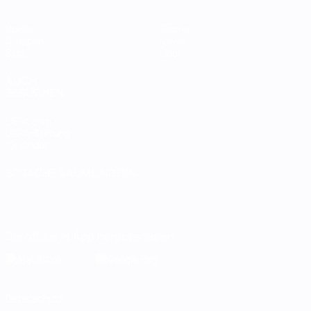
Spiele
Teams
Gruppen
News
Stat.
Über
AUCH
BESUCHEN
UEFA.com
UEFA-Stiftung
für Kinder
SPRACHE &AUML;NDERN
Deutsch
English
Français
Deutsch
Русский
Español
Italiano
Português
Die offizielle App herunterladen
Datenschutz