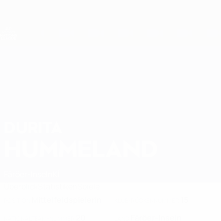
Direkt
zum
Hauptinhalt
Nations League &amp; Women's EURO
Erhalten
Live-Ergebnisse &amp; Statistiken
UEFA Women's Nations League
DURITA
Durita Hummeland Stat. 2027
HUMMELAND
Färöer-Inseln
KÍ
Überblick
Statistiken
Spiele
Mittelfeldspielerin
15
POSITION
KLUB-RÜCKENNUMMER
20
Färöer-Inseln
NATIONALTEAM-NUMMER
LAND