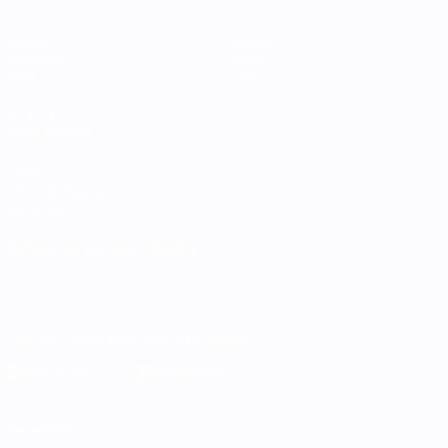
Spiele
Teams
Gruppen
News
Stat.
Über
AUCH
BESUCHEN
UEFA.com
UEFA-Stiftung
für Kinder
SPRACHE &AUML;NDERN
Deutsch
English
Français
Deutsch
Русский
Español
Italiano
Português
Die offizielle App herunterladen
Datenschutz