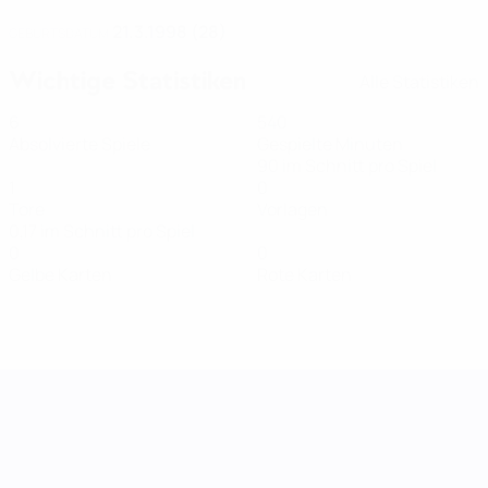
21.3.1998 (28)
GEBURTSDATUM
Wichtige Statistiken
Alle Statistiken
6
540
Absolvierte Spiele
Gespielte Minuten
90 im Schnitt pro Spiel
1
0
Tore
Vorlagen
0,17 im Schnitt pro Spiel
0
0
Gelbe Karten
Rote Karten
UEFA Women's Nations League