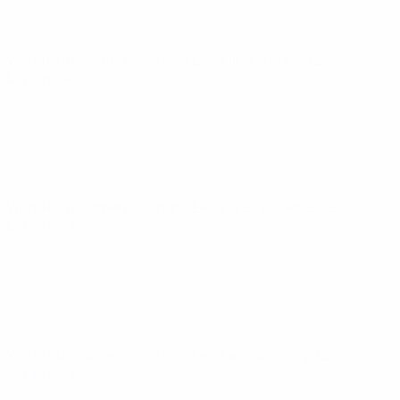
World Cup Women's Nations League
Fr 4 Apr. 2025
·
Ligaphase
World Cup Women's Nations League
Di 25 Feb. 2025
·
Ligaphase
World Cup Women's Nations League
Fr 21 Feb. 2025
·
Ligaphase