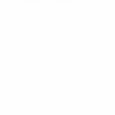
World Cup Women's Nations League
Di 3 Juni 2025
·
Ligaphase
World Cup Women's Nations League
Fr 30 Mai 2025
·
Ligaphase
World Cup Women's Nations League
Di 8 Apr. 2025
·
Ligaphase