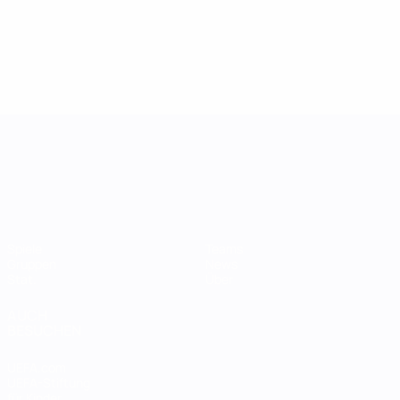
UEFA Women's Nations League
Spiele
Teams
Gruppen
News
Stat.
Über
AUCH
BESUCHEN
UEFA.com
UEFA-Stiftung
für Kinder