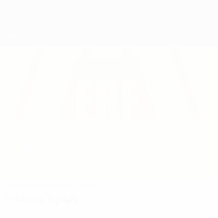
Direkt
zum
Hauptinhalt
Nations League &amp; Women's EURO
Erhalten
Live-Ergebnisse &amp; Statistiken
UEFA Women's Nations League
MIHAELA
Mihaela Ciolacu Stat. 2027
CIOLACU
Rumänien
Olimpia Cluj
Überblick
Statistiken
Spiele
Frühere Spiele