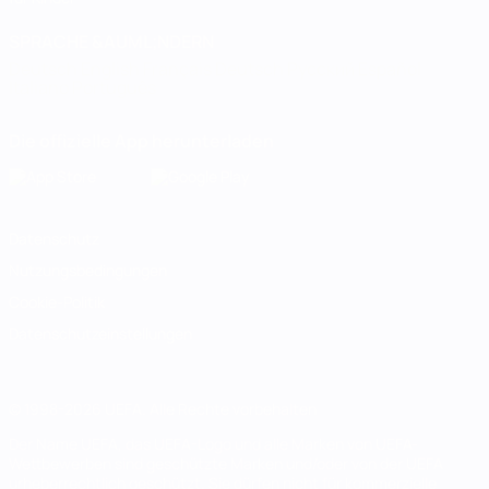
SPRACHE &AUML;NDERN
Deutsch
English
Français
Deutsch
Русский
Español
Italiano
Português
Die offizielle App herunterladen
Datenschutz
Nutzungsbedingungen
Cookie-Politik
Datenschutzeinstellungen
© 1998-2026 UEFA. Alle Rechte vorbehalten
Der Name UEFA, das UEFA-Logo und alle Marken von UEFA-
Wettbewerben sind geschützte Marken und/oder von der UEFA
urheberrechtlich geschützt. Sie dürfen nicht für kommerzielle