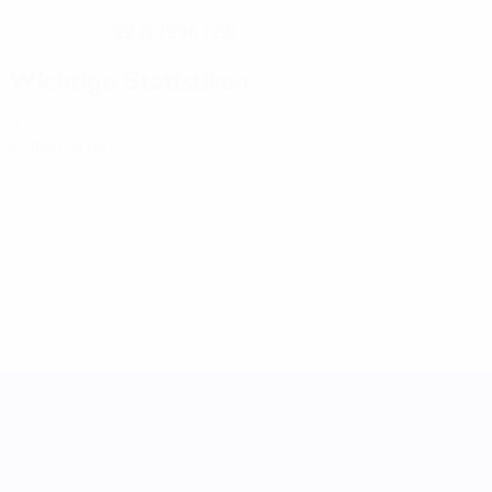
29.12.1996 (29)
GEBURTSDATUM
Wichtige Statistiken
0
Gelbe Karten
UEFA Women's Nations League