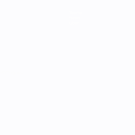
Teams
News
Über
Português