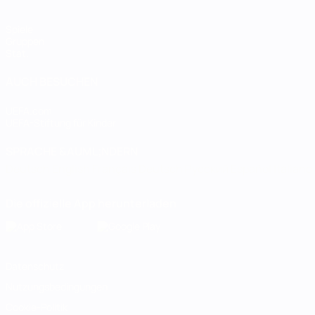
Spiele
Gruppen
Stat.
AUCH BESUCHEN
UEFA.com
UEFA-Stiftung für Kinder
SPRACHE &AUML;NDERN
Deutsch
English
Français
Deutsch
Русский
Español
Italiano
Die offizielle App herunterladen
Datenschutz
Nutzungsbedingungen
Cookie-Politik