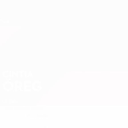
Direkt
zum
Hauptinhalt
Nations League &amp; Women's EURO
Live-Ergebnisse &amp; Statistiken
UEFA Women's Nations League
CINTIA
Cintia Öreg Stat. 2027
ÖREG
Ungarn
Überblick
Statistiken
Stürmerin
KLUBPOSITION
6
NATIONALTEAM-NUMMER