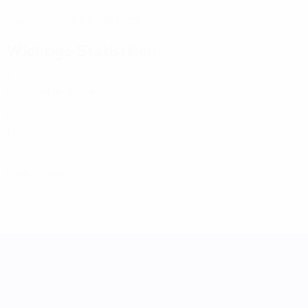
03.5.1997 (29)
GEBURTSDATUM
Wichtige Statistiken
3
Absolvierte Spiele
0
Tore
0
Rote Karten
UEFA Women's Nations League