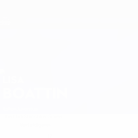
Direkt
zum
Hauptinhalt
Nations League &amp; Women's EURO
Live-Ergebnisse &amp; Statistiken
UEFA Women's Nations League
LISA
Lisa Boattin Stat. 2027
BOATTIN
Italien
Juventus
Überblick
Statistiken
Spiele
Verteidigerin
POSITION
17
NATIONALTEAM-NUMMER