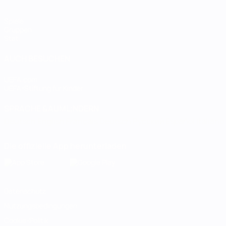
Spiele
Gruppen
Stat.
AUCH BESUCHEN
UEFA.com
UEFA-Stiftung für Kinder
SPRACHE &AUML;NDERN
Deutsch
English
Français
Deutsch
Русский
Español
Italiano
Die offizielle App herunterladen
Datenschutz
Nutzungsbedingungen
Cookie-Politik