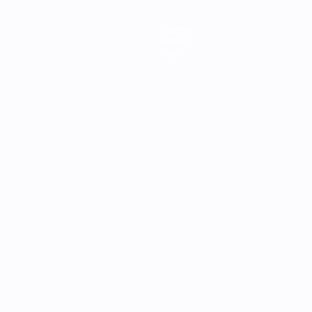
Teams
News
Über
Português