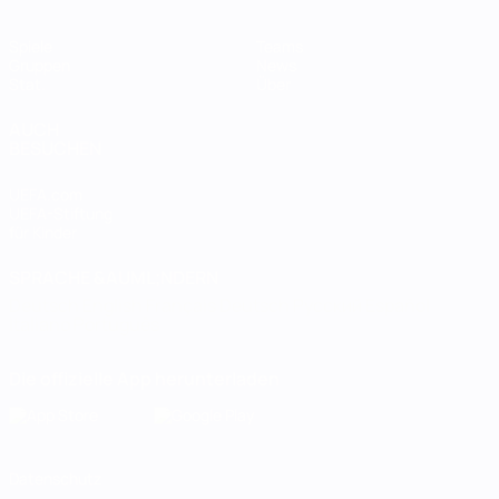
Spiele
Teams
Gruppen
News
Stat.
Über
AUCH
BESUCHEN
UEFA.com
UEFA-Stiftung
für Kinder
SPRACHE &AUML;NDERN
Deutsch
English
Français
Deutsch
Русский
Español
Italiano
Português
Die offizielle App herunterladen
Datenschutz