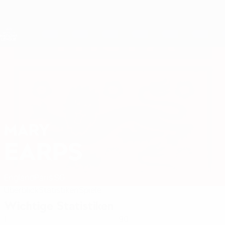
Direkt
zum
Hauptinhalt
Nations League &amp; Women's EURO
Erhalten
Live-Ergebnisse &amp; Statistiken
UEFA Women's Nations League
MARY
Mary Earps Stat. 2027
EARPS
England
Paris SG
Überblick
Statistiken
Spiele
Wichtige Statistiken
1
90