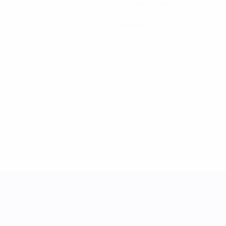
Absolvierte Spiele
Gespielte Minuten
0
0
Tore
Gelbe Karten
0
Rote Karten
UEFA Women's Nations League