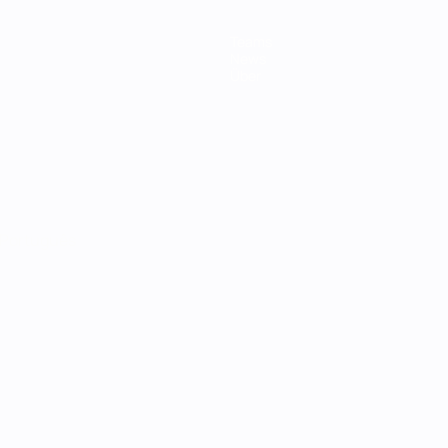
Teams
News
Über
Português