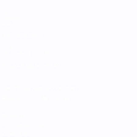
Spiele
Gruppen
Stat.
AUCH BESUCHEN
UEFA.com
UEFA-Stiftung für Kinder
SPRACHE &AUML;NDERN
Deutsch
English
Français
Deutsch
Русский
Español
Italiano
Die offizielle App herunterladen
Datenschutz
Nutzungsbedingungen
Cookie-Politik