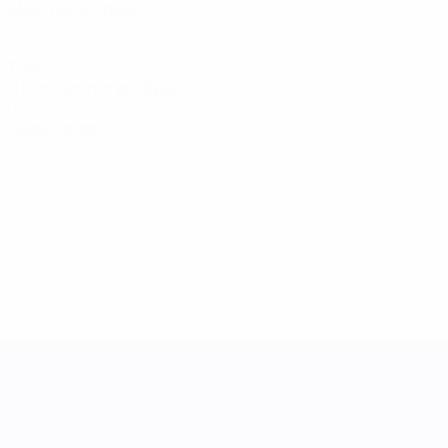
Absolvierte Spiele
1
Tore
0,17 im Schnitt pro Spiel
0
Gelbe Karten
UEFA Women's Nations League