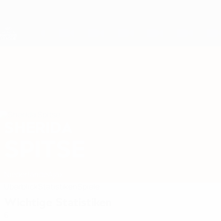
Direkt
zum
Hauptinhalt
Nations League &amp; Women's EURO
Live-Ergebnisse &amp; Statistiken
UEFA Women's Nations League
SHERIDA
Sherida Spitse Stat. 2027
SPITSE
Niederlande
Ajax
Überblick
Statistiken
Spiele
Wichtige Statistiken
6