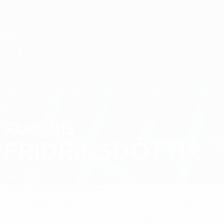
Direkt
zum
Hauptinhalt
Nations League &amp; Women's EURO
Erhalten
Live-Ergebnisse &amp; Statistiken
UEFA Women's Nations League
FANNDÍS
Fanndís Fridriksdóttir Stat. 2027
FRIDRIKSDÓTTIR
Island
Valur
Überblick
Statistiken
Spiele
Stürmerin
23
POSITION
KLUB-RÜCKENNUMMER
5
Island
NATIONALTEAM-NUMMER
LAND