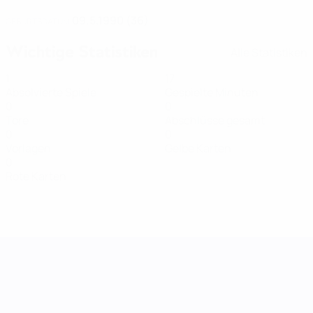
09.5.1990 (36)
GEBURTSDATUM
Wichtige Statistiken
Alle Statistiken
1
17
Absolvierte Spiele
Gespielte Minuten
0
0
Tore
Abschlüsse gesamt
0
0
Vorlagen
Gelbe Karten
0
Rote Karten
UEFA Women's Nations League