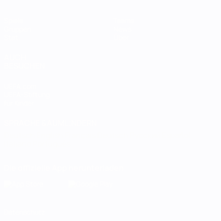
Spiele
Teams
Gruppen
News
Stat.
Über
AUCH
BESUCHEN
UEFA.com
UEFA-Stiftung
für Kinder
SPRACHE &AUML;NDERN
Deutsch
English
Français
Deutsch
Русский
Español
Italiano
Português
Die offizielle App herunterladen
Datenschutz