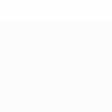
Karten
UEFA Women's Nations League
Spiele
Teams
Gruppen
News
Stat.
Über
AUCH
BESUCHEN
UEFA.com
UEFA-Stiftung
für Kinder
SPRACHE &AUML;NDERN