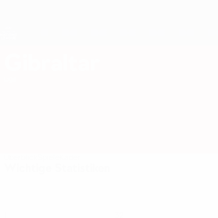
Direkt
zum
Hauptinhalt
Nations League &amp; Women's EURO
Erhalten
Live-Ergebnisse &amp; Statistiken
UEFA Women's Nations League
Gibraltar
Gibraltar Women's European Qualifiers 2027
Liga
Überblick
Spiele
Kader
Wichtige Statistiken
1
32