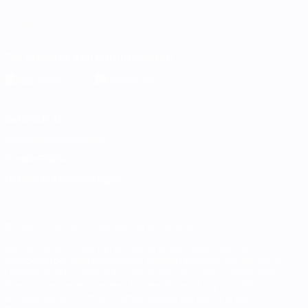
Deutsch
English
Français
Deutsch
Русский
Español
Italiano
Português
Die offizielle App herunterladen
Datenschutz
Nutzungsbedingungen
Cookie-Politik
Datenschutzeinstellungen
© 1998-2026 UEFA. Alle Rechte vorbehalten
Der Name UEFA, das UEFA-Logo und alle Marken von UEFA-
Wettbewerben sind geschützte Marken und/oder von der UEFA
urheberrechtlich geschützt. Sie dürfen nicht für kommerzielle
Zwecke verwendet werden. Mit der Verwendung von UEFA.com
erklären Sie sich mit den Nutzungsbedingungen und der