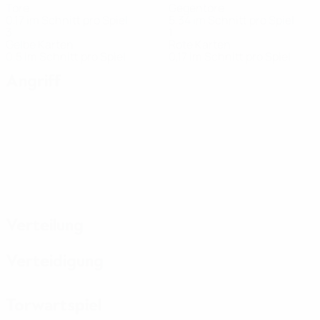
Tore
Gegentore
0,17 im Schnitt pro Spiel
5,34 im Schnitt pro Spiel
3
1
Gelbe Karten
Rote Karten
0,5 im Schnitt pro Spiel
0,17 im Schnitt pro Spiel
Angriff
Verteilung
Verteidigung
Torwartspiel