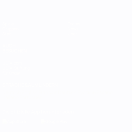
Spiele
Teams
Gruppen
News
Stat.
Über
AUCH
BESUCHEN
UEFA.com
UEFA-Stiftung
für Kinder
SPRACHE &AUML;NDERN
Deutsch
English
Français
Deutsch
Русский
Español
Italiano
Português
Die offizielle App herunterladen