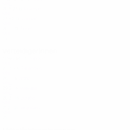
MNE
20
6
23
Krstović
12
MNE
23
5
2
Vuković
13
MNE
20
-
-
Žugić
13
MNE
19
-
-
Verteidigerinnen
Alter
EM
T
Popović
3
MNE
27
10
-
Šaranović
4
MNE
26
7
-
Božić
6
MNE
29
9
-
Malesija
6
MNE
20
3
-
Boričić
15
MNE
21
2
-
Janjušević
21
MNE
22
7
-
Mittelfeldspielerinnen