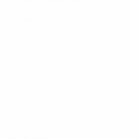
Alter
EM
T
Djurković
2
MNE
30
2
-
Čađenović
2
MNE
20
4
-
Ličina
5
MNE
25
5
-
Bulatović
7
MNE
32
9
1
Djoković
8
MNE
34
10
3
Karličić
10
MNE
23
8
-
Sarić
14
MNE
22
-
-
Djukić
17
MNE
30
9
-
Simonović
18
MNE
22
-
-
Stanović
19
MNE
26
9
-
Đurđevac
20
MNE
23
1
-
Stürmerinnen