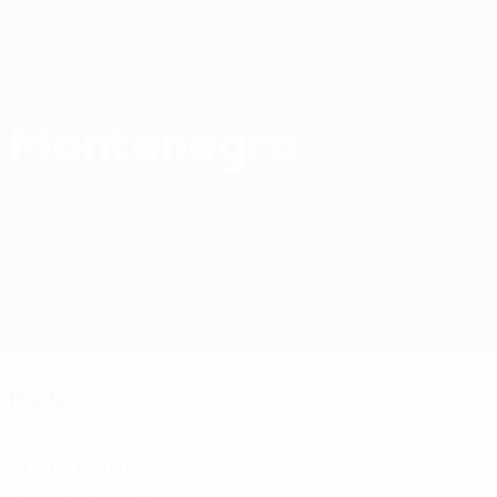
Direkt
zum
Hauptinhalt
Nations League &amp; Women's EURO
Erhalten
Live-Ergebnisse &amp; Statistiken
UEFA Women's Nations League
Montenegro
Montenegro Women's European Qualifiers 2027
Liga
Überblick
Spiele
Kader
Kader
Torhüterinnen
Alter
EM
GT
Kalač
1