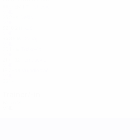
Alter
EM
T
Petrović
7
MNE
23
2
-
Dešić
9
MNE
32
10
2
Kuč
11
MNE
34
8
5
Osmajić
16
MNE
20
1
-
Tošković
16
MNE
21
7
-
Tomašević
22
MNE
19
7
-
Vujadinović
23
MNE
25
1
-
Trainer/-in
Mirko Marić
MNE
UEFA Women's Nations League