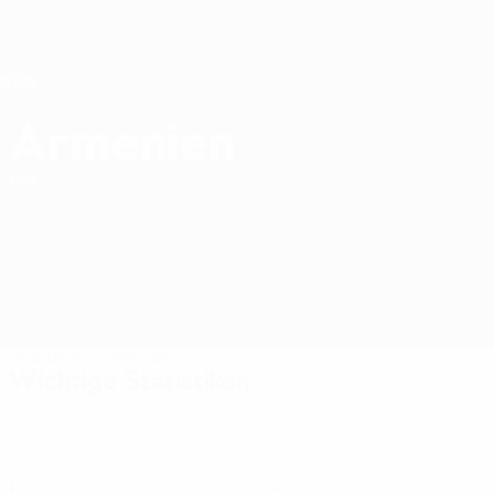
Direkt
zum
Hauptinhalt
Nations League &amp; Women's EURO
Erhalten
Live-Ergebnisse &amp; Statistiken
UEFA Women's Nations League
Armenien
Armenien Statistiken Women's European Qualifiers 2027
Liga
Überblick
Spiele
Kader
Wichtige Statistiken
1
13