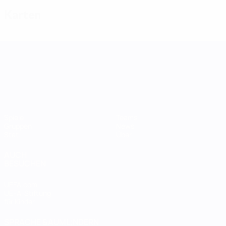
Karten
UEFA Women's Nations League
Spiele
Teams
Gruppen
News
Stat.
Über
AUCH
BESUCHEN
UEFA.com
UEFA-Stiftung
für Kinder
SPRACHE &AUML;NDERN