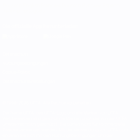
Deutsch
English
Français
Deutsch
Русский
Español
Italiano
Português
Die offizielle App herunterladen
Datenschutz
Nutzungsbedingungen
Cookie-Politik
Datenschutzeinstellungen
© 1998-2026 UEFA. Alle Rechte vorbehalten
Der Name UEFA, das UEFA-Logo und alle Marken von UEFA-
Wettbewerben sind geschützte Marken und/oder von der UEFA
urheberrechtlich geschützt. Sie dürfen nicht für kommerzielle
Zwecke verwendet werden. Mit der Verwendung von UEFA.com
erklären Sie sich mit den Nutzungsbedingungen und der