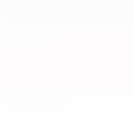
Direkt
zum
Hauptinhalt
Nations League &amp; Women's EURO
Erhalten
Live-Ergebnisse &amp; Statistiken
UEFA Women's Nations League
Schweiz
Schweiz Statistiken Women's European Qualifiers 2027
Liga
Überblick
Spiele
Kader
Wichtige Statistiken
18
5