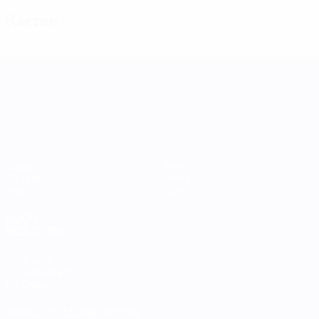
Karten
UEFA Women's Nations League
Spiele
Teams
Gruppen
News
Stat.
Über
AUCH
BESUCHEN
UEFA.com
UEFA-Stiftung
für Kinder
SPRACHE &AUML;NDERN