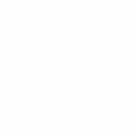
Tore
Gegentore
3 im Schnitt pro Spiel
0,84 im Schnitt pro Spiel
4
0
Gelbe Karten
Rote Karten
0,67 im Schnitt pro Spiel
Angriff
Verteilung
Verteidigung
Torwartspiel