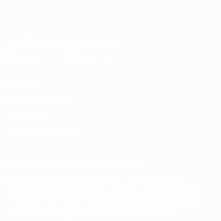
Deutsch
English
Français
Deutsch
Русский
Español
Italiano
Português
Die offizielle App herunterladen
Datenschutz
Nutzungsbedingungen
Cookie-Politik
Datenschutzeinstellungen
© 1998-2026 UEFA. Alle Rechte vorbehalten
Der Name UEFA, das UEFA-Logo und alle Marken von UEFA-
Wettbewerben sind geschützte Marken und/oder von der UEFA
urheberrechtlich geschützt. Sie dürfen nicht für kommerzielle
Zwecke verwendet werden. Mit der Verwendung von UEFA.com
erklären Sie sich mit den Nutzungsbedingungen und der