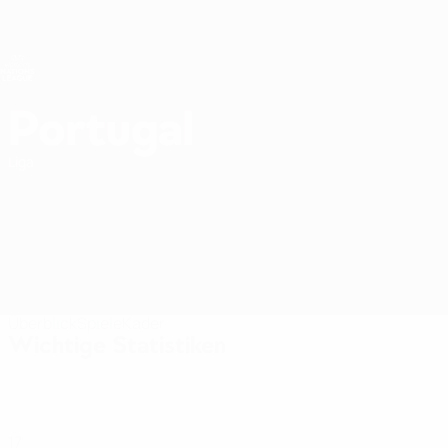
Direkt
zum
Hauptinhalt
Nations League &amp; Women's EURO
Live-Ergebnisse &amp; Statistiken
UEFA Women's Nations League
Portugal
Portugal Women's European Qualifiers 2027
Liga
Überblick
Spiele
Kader
Wichtige Statistiken
17