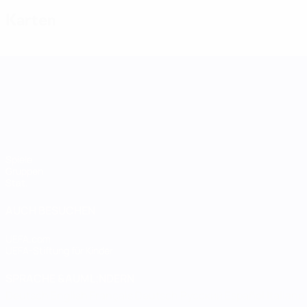
Karten
UEFA Women's Nations League
Spiele
Gruppen
Stat.
AUCH BESUCHEN
UEFA.com
UEFA-Stiftung für Kinder
SPRACHE &AUML;NDERN
Deutsch
English
Français
Deutsch
Русский
Español
Italiano