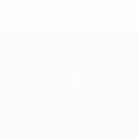
Teams
News
Über
Português