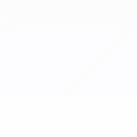
Direkt
zum
Hauptinhalt
Nations League &amp; Women's EURO
Live-Ergebnisse &amp; Statistiken
UEFA Women's Nations League
Finnland vs Dänemark
Updates
Infos zum Spiel