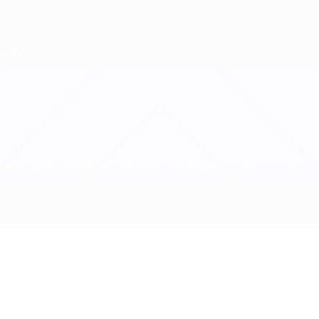
Direkt
zum
Hauptinhalt
Nations League &amp; Women's EURO
Erhalten
Live-Ergebnisse &amp; Statistiken
UEFA Women's Nations League
Georgien vs Zypern
Updates
Gruppe
Infos zum Spiel