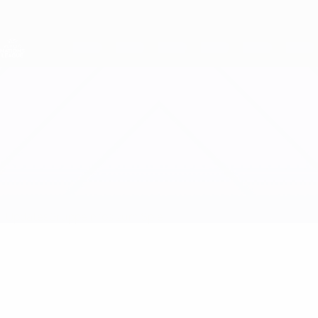
Direkt
zum
Hauptinhalt
Nations League &amp; Women's EURO
Erhalten
Live-Ergebnisse &amp; Statistiken
UEFA Women's Nations League
Ungarn vs Belarus
Updates
Gruppe
Infos zum Spiel