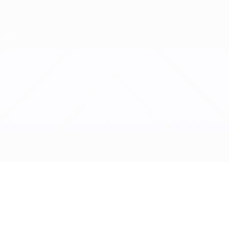
Direkt
zum
Hauptinhalt
Nations League &amp; Women's EURO
Erhalten
Live-Ergebnisse &amp; Statistiken
UEFA Women's Nations League
Island vs Frankreich
Updates
Gruppe
Infos zum Spiel