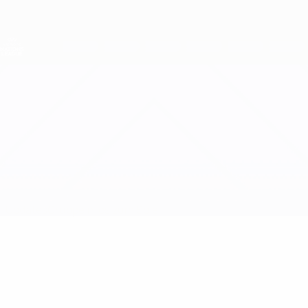
Direkt
zum
Hauptinhalt
Nations League &amp; Women's EURO
Erhalten
Live-Ergebnisse &amp; Statistiken
UEFA Women's Nations League
Estland vs Israel
Updates
Gruppe
Infos zum Spiel