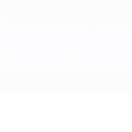
Direkt
zum
Hauptinhalt
Nations League &amp; Women's EURO
Erhalten
Live-Ergebnisse &amp; Statistiken
UEFA Women's Nations League
Rumänien vs Bosnien und Herzegowina
Updates
Gruppe
Infos zum Spiel