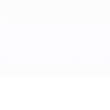
Direkt
zum
Hauptinhalt
Nations League &amp; Women's EURO
Erhalten
Live-Ergebnisse &amp; Statistiken
UEFA Women's Nations League
Färöer-Inseln vs Gibraltar
Updates
Gruppe
Infos zum Spiel