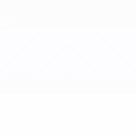
Direkt
zum
Hauptinhalt
Nations League &amp; Women's EURO
Erhalten
Live-Ergebnisse &amp; Statistiken
UEFA Women's Nations League
Belarus vs Serbien
Updates
Gruppe
Infos zum Spiel