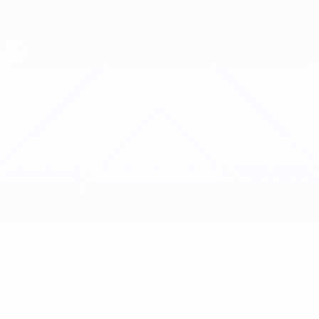
Direkt
zum
Hauptinhalt
Nations League &amp; Women's EURO
Erhalten
Live-Ergebnisse &amp; Statistiken
UEFA Women's Nations League
Färöer-Inseln vs Moldawien
Updates
Gruppe
Infos zum Spiel