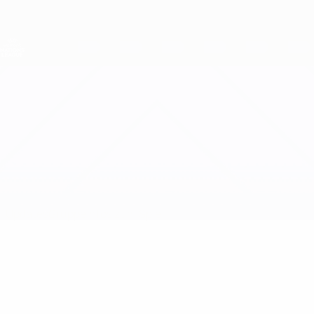
Direkt
zum
Hauptinhalt
Nations League &amp; Women's EURO
Erhalten
Live-Ergebnisse &amp; Statistiken
UEFA Women's Nations League
Ungarn vs Serbien
Updates
Gruppe
Infos zum Spiel