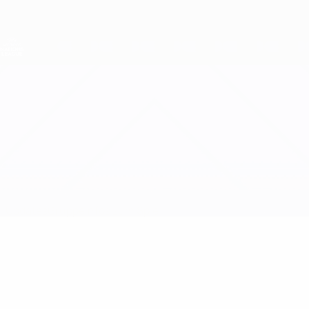
Direkt
zum
Hauptinhalt
Nations League &amp; Women's EURO
Erhalten
Live-Ergebnisse &amp; Statistiken
UEFA Women's Nations League
Wales vs Dänemark
Updates
Gruppe
Infos zum Spiel