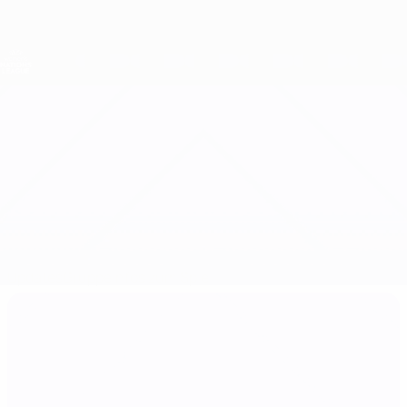
Direkt
zum
Hauptinhalt
Nations League &amp; Women's EURO
Erhalten
Live-Ergebnisse &amp; Statistiken
UEFA Women's Nations League
Zypern vs Georgien
Updates
Gruppe
Infos zum Spiel