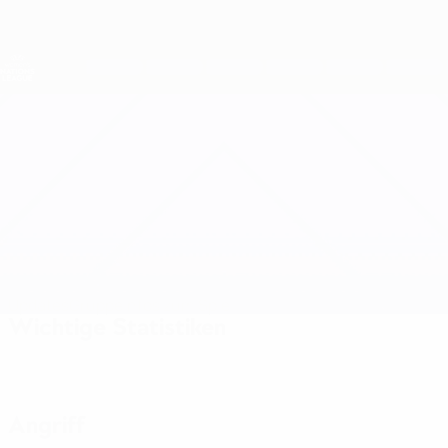
Direkt
zum
Hauptinhalt
Nations League &amp; Women's EURO
Erhalten
Live-Ergebnisse &amp; Statistiken
UEFA Women's Nations League
Kosovo vs Lettland
Updates
Gruppe
Infos zum Spiel
Wichtige Statistiken
Angriff