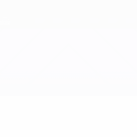
Direkt
zum
Hauptinhalt
Nations League &amp; Women's EURO
Erhalten
Live-Ergebnisse &amp; Statistiken
UEFA Women's Nations League
Nordirland vs Bosnien und Herzegowina
Updates
Gruppe
Infos zum Spiel