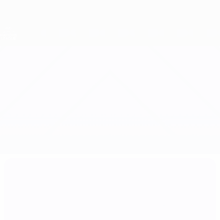
Direkt
zum
Hauptinhalt
Nations League &amp; Women's EURO
Erhalten
Live-Ergebnisse &amp; Statistiken
UEFA Women's Nations League
Ukraine vs Kroatien
Updates
Gruppe
Infos zum Spiel