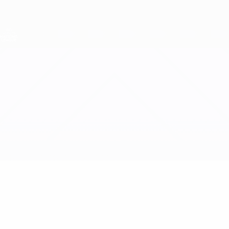
Direkt
zum
Hauptinhalt
Nations League &amp; Women's EURO
Erhalten
Live-Ergebnisse &amp; Statistiken
UEFA Women's Nations League
Bulgarien vs Israel
Updates
Gruppe
Infos zum Spiel