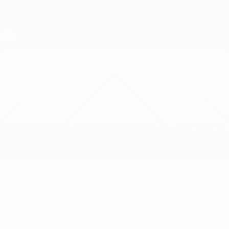
Direkt
zum
Hauptinhalt
Nations League &amp; Women's EURO
Erhalten
Live-Ergebnisse &amp; Statistiken
UEFA Women's Nations League
Niederlande vs Deutschland
Updates
Gruppe
Infos zum Spiel