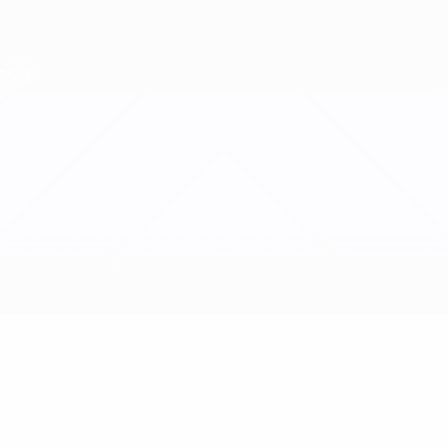
Direkt
zum
Hauptinhalt
Nations League &amp; Women's EURO
Erhalten
Live-Ergebnisse &amp; Statistiken
UEFA Women's Nations League
Frankreich vs Norwegen
Updates
Gruppe
Infos zum Spiel