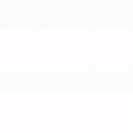
Direkt
zum
Hauptinhalt
Nations League &amp; Women's EURO
Erhalten
Live-Ergebnisse &amp; Statistiken
UEFA Women's Nations League
Frankreich vs Norwegen
Updates
Gruppe
Infos zum Spiel