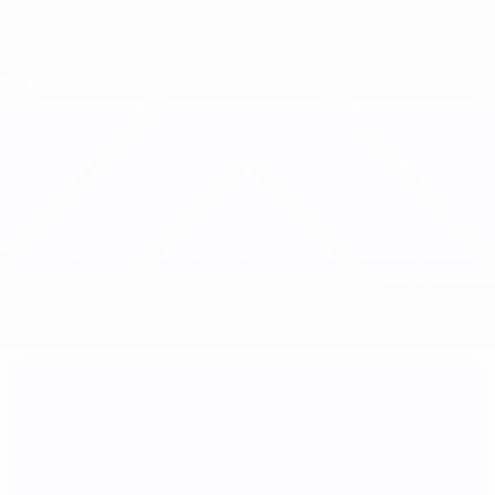
Direkt
zum
Hauptinhalt
Nations League &amp; Women's EURO
Erhalten
Live-Ergebnisse &amp; Statistiken
UEFA Women's Nations League
Niederlande vs Deutschland
Überblick
Updates
Infos zum Spiel