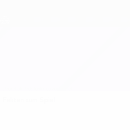
Direkt
zum
Hauptinhalt
Nations League &amp; Women's EURO
Live-Ergebnisse &amp; Statistiken
UEFA Women's Nations League
Zypern vs Aserbaidschan
Überblick
Updates
Infos zum Spiel
Fakten zum Spiel