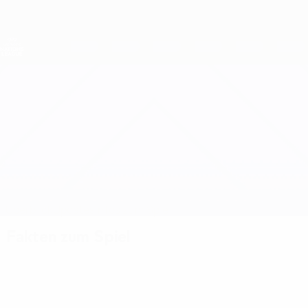
Direkt
zum
Hauptinhalt
Nations League &amp; Women's EURO
Erhalten
Live-Ergebnisse &amp; Statistiken
UEFA Women's Nations League
Ukraine vs Polen
Überblick
Updates
Infos zum Spiel
Fakten zum Spiel