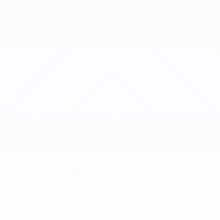
Direkt
zum
Hauptinhalt
Nations League &amp; Women's EURO
Erhalten
Live-Ergebnisse &amp; Statistiken
UEFA Women's Nations League
England vs Niederlande
Überblick
Updates
Infos zum Spiel
Fakten zum Spiel