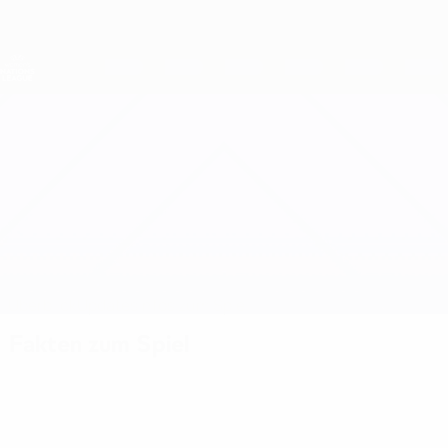
Direkt
zum
Hauptinhalt
Nations League &amp; Women's EURO
Erhalten
Live-Ergebnisse &amp; Statistiken
UEFA Women's Nations League
Armenien vs Kasachstan
Überblick
Updates
Infos zum Spiel
Fakten zum Spiel