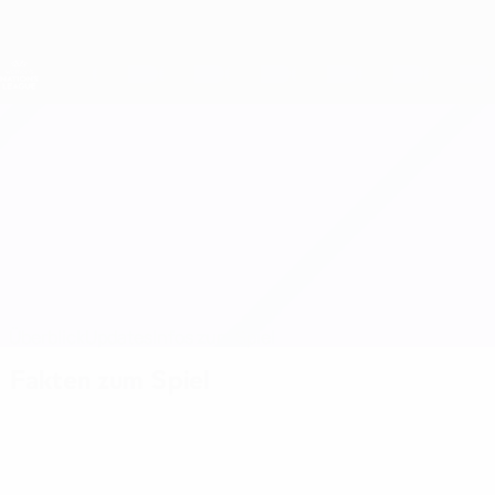
Direkt
zum
Hauptinhalt
Nations League &amp; Women's EURO
Live-Ergebnisse &amp; Statistiken
UEFA Women's Nations League
Malta vs Moldawien
Überblick
Updates
Infos zum Spiel
Fakten zum Spiel