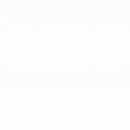
Direkt
zum
Hauptinhalt
Nations League &amp; Women's EURO
Erhalten
Live-Ergebnisse &amp; Statistiken
UEFA Women's Nations League
Aserbaidschan vs Zypern
Überblick
Updates
Infos zum Spiel
Fakten zum Spiel